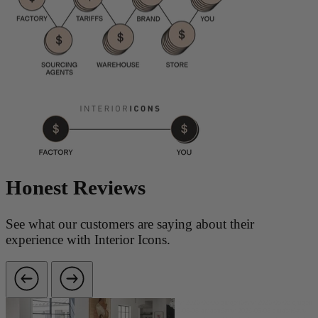
Honest Reviews
See what our customers are saying about their
experience with Interior Icons.
qmqbu6evw 2026-08-08 qmqbu6evw 2026-08-08 qmqbu6evw 2026-08-08 qmqbu6evw 2026-08-08 qmqbu
6evw 2026-08-08 qmqbu6evw 2026-08-08 qmqbu6evw 2026-08-08 qmqbu6evw 2026-08-08 qmqbu6evw