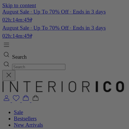
Skip to content
August Sale ∙ Up To 70% Off ∙ Ends in 3 days
02
h:
14
m:
45
s
August Sale ∙ Up To 70% Off ∙ Ends in 3 days
02
h:
14
m:
45
s
Search
Sale
Bestsellers
New Arrivals